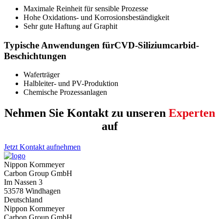
Maximale Reinheit für sensible Prozesse
Hohe Oxidations- und Korrosionsbeständigkeit
Sehr gute Haftung auf Graphit
Typische Anwendungen fürCVD-Siliziumcarbid-
Beschichtungen
Waferträger
Halbleiter- und PV-Produktion
Chemische Prozessanlagen
Nehmen Sie Kontakt zu unseren
Experten
auf
Jetzt Kontakt aufnehmen
Name
*
Nippon Kornmeyer
Carbon Group GmbH
Bitte tragen Sie Ihren Namen ein.
Im Nassen 3
Unternehmen
53578 Windhagen
Deutschland
Bitte tragen Sie Ihren Namen ein.
Nippon Kornmeyer
Telefon
Carbon Group GmbH