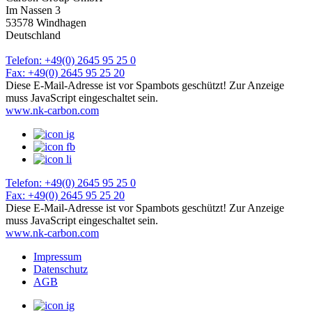
Im Nassen 3
Bitte tragen Sie eine gültige Telefonnummer (nur Zahlen) ein.
53578 Windhagen
Telefon
*
Deutschland
Bitte tragen Sie eine gültige Telefonnummer (nur Zahlen) ein.
Telefon: +49(0) 2645 95 25 0
E-Mail
*
Fax: +49(0) 2645 95 25 20
Diese E-Mail-Adresse ist vor Spambots geschützt! Zur Anzeige
Bitte geben Sie eine gültige E-Mail Adresse an
muss JavaScript eingeschaltet sein.
Nachricht
www.nk-carbon.com
Senden Sie uns Ihre Nachricht
Telefon: +49(0) 2645 95 25 0
Ich wünsche einen Rückruf
Fax: +49(0) 2645 95 25 20
Diese E-Mail-Adresse ist vor Spambots geschützt! Zur Anzeige
Ungültige Eingabe
muss JavaScript eingeschaltet sein.
www.nk-carbon.com
Ja, ich habe die
Datenschutzerklärung
zur Kenntnis genommen und bin damit
einverstanden, dass die von mir angegebenen Daten elektronisch erhoben und
Impressum
gespeichert werden. Meine Daten werden dabei nur streng zweckgebunden zur
Datenschutz
AGB
Bearbeitung und Beantwortung meiner Anfrage verwendet. Mit dem Absenden
des Kontaktformulars erkläre ich mich mit der Verarbeitung einverstanden.