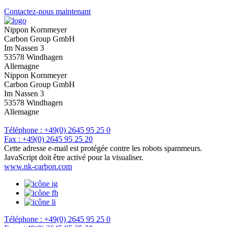
Contactez-nous maintenant
nom
*
Nippon Kornmeyer
Carbon Group GmbH
Veuillez entrer votre nom.
Im Nassen 3
Poursuivre
53578 Windhagen
Allemagne
Veuillez entrer votre nom.
Nippon Kornmeyer
téléphone
Carbon Group GmbH
Im Nassen 3
Veuillez saisir un numéro de téléphone valide (chiffres uniquement).
53578 Windhagen
téléphone
*
Allemagne
Veuillez saisir un numéro de téléphone valide (chiffres uniquement).
Téléphone : +49(0) 2645 95 25 0
e-mail
*
Fax : +49(0) 2645 95 25 20
Cette adresse e-mail est protégée contre les robots spammeurs.
S'il vous plaît, mettez une adresse email valide.
JavaScript doit être activé pour la visualiser.
Nouvelles
www.nk-carbon.com
Envoyez-nous votre message
Téléphone : +49(0) 2645 95 25 0
J'aimerais qu'on me rappelle.