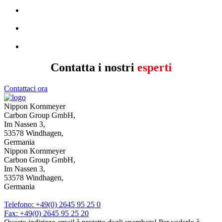
Contatta i nostri
esperti
Contattaci ora
nome
*
Nippon Kornmeyer
Carbon Group GmbH,
Inserisci il tuo nome.
Im Nassen 3,
Perseguire
53578 Windhagen,
Germania
Inserisci il tuo nome.
Nippon Kornmeyer
telefono
Carbon Group GmbH,
Im Nassen 3,
Inserisci un numero di telefono valido (solo numeri).
53578 Windhagen,
telefono
*
Germania
Inserisci un numero di telefono valido (solo numeri).
Telefono: +49(0) 2645 95 25 0
e-mail
*
Fax: +49(0) 2645 95 25 20