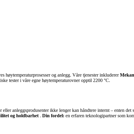
eres høytemperaturprosesser og anlegg. Våre tjenester inkluderer
Mekani
tiske tester i våre egne høytemperaturovner opptil 2200 °C.
eller anleggsprodusenter ikke lenger kan håndtere internt – enten det sk
ilitet og holdbarhet
.
Din fordel:
en erfaren teknologipartner som kom