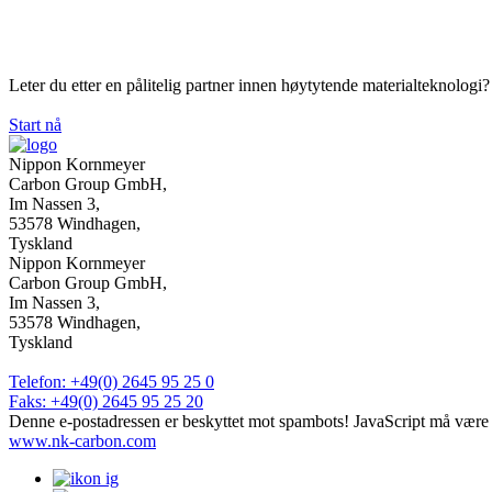
Interessert i å jobbe med oss?
Leter du etter en pålitelig partner innen høytytende materialteknologi
Start nå
Nippon Kornmeyer
Carbon Group GmbH,
Im Nassen 3,
53578 Windhagen,
Tyskland
Nippon Kornmeyer
Carbon Group GmbH,
Im Nassen 3,
53578 Windhagen,
Tyskland
Telefon: +49(0) 2645 95 25 0
Faks: +49(0) 2645 95 25 20
Denne e-postadressen er beskyttet mot spambots! JavaScript må være a
www.nk-carbon.com