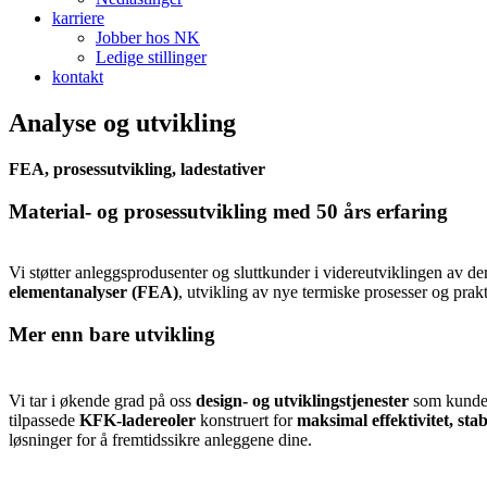
karriere
Jobber hos NK
Ledige stillinger
kontakt
Analyse og utvikling
FEA, prosessutvikling, ladestativer
Material- og prosessutvikling med 50 års erfaring
Vi støtter anleggsprodusenter og sluttkunder i videreutviklingen av d
elementanalyser (FEA)
, utvikling av nye termiske prosesser og prak
Mer enn bare utvikling
Vi tar i økende grad på oss
design- og utviklingstjenester
som kunder 
tilpassede
KFK-ladereoler
konstruert for
maksimal effektivitet, stab
løsninger for å fremtidssikre anleggene dine.