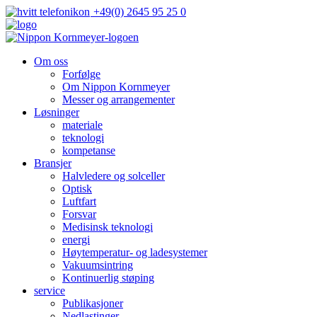
+49(0) 2645 95 25 0
Om oss
Forfølge
Om Nippon Kornmeyer
Messer og arrangementer
Løsninger
materiale
teknologi
kompetanse
Bransjer
Halvledere og solceller
Optisk
Luftfart
Forsvar
Medisinsk teknologi
energi
Høytemperatur- og ladesystemer
Vakuumsintring
Kontinuerlig støping
service
Publikasjoner
Nedlastinger