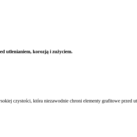
d utlenianiem, korozją i zużyciem.
otność grafitu
ej czystości, która niezawodnie chroni elementy grafitowe przed ut
.