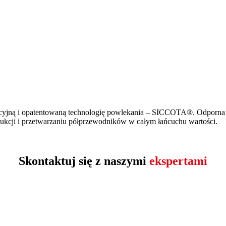
cyjną i opatentowaną technologię powlekania – SICCOTA®. Odporna n
ukcji i przetwarzaniu półprzewodników w całym łańcuchu wartości.
Skontaktuj się z naszymi
ekspertami
Proszę p
Proszę p