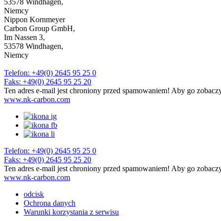
53578 Windhagen,
telefon
Niemcy
Nippon Kornmeyer
telefon
*
Carbon Group GmbH,
Im Nassen 3,
e-mail
*
53578 Windhagen,
Niemcy
Aktualności
Telefon: +49(0) 2645 95 25 0
Faks: +49(0) 2645 95 25 20
Ten adres e-mail jest chroniony przed spamowaniem! Aby go zobaczy
www.nk-carbon.com
Wy
Chciałbym, żeby oddzwoniono.
Nieprawidłowe dane wejściowe
Tak, zapoznałem/am się z
polityką prywatności
i wyrażam zgodę na elektronicz
Telefon: +49(0) 2645 95 25 0
moje zapytanie. Wysyłając formularz kontaktowy, wyrażam zgodę na to przetwarz
Faks: +49(0) 2645 95 25 20
Ten adres e-mail jest chroniony przed spamowaniem! Aby go zobaczy
Wyślij zapytanie
www.nk-carbon.com
odcisk
Ochrona danych
Warunki korzystania z serwisu