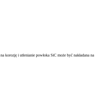
a korozję i utlenianie powłoka SiC może być nakładana na
odać swoje imię.
odać swoje imię.