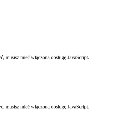
Proszę p
Proszę p
Proszę p
ć, musisz mieć włączoną obsługę JavaScript.
ślij nam swoją wiadomość
ne gromadzenie i przechowywanie podanych przeze mnie danych. Moje dane będą w
anie.
ć, musisz mieć włączoną obsługę JavaScript.