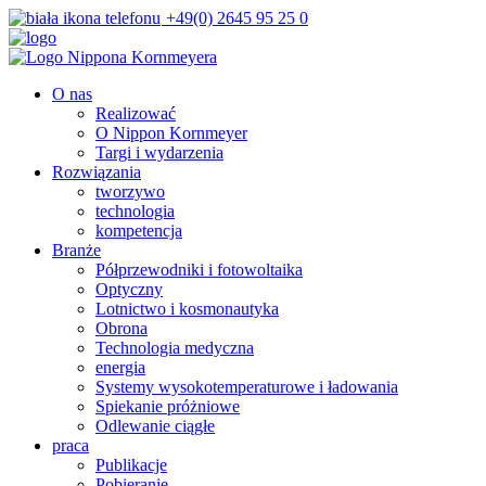
+49(0) 2645 95 25 0
O nas
Realizować
O Nippon Kornmeyer
Targi i wydarzenia
Rozwiązania
tworzywo
technologia
kompetencja
Branże
Półprzewodniki i fotowoltaika
Optyczny
Lotnictwo i kosmonautyka
Obrona
Technologia medyczna
energia
Systemy wysokotemperaturowe i ładowania
Spiekanie próżniowe
Odlewanie ciągłe
praca
Publikacje
Pobieranie