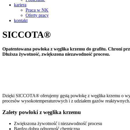
kariera
Praca w NK
Oferty pracy
kontakt
SICCOTA®
Opatentowana powłoka z węglika krzemu do grafitu. Chroni prze
Dłuższa żywotność, zwiększona niezawodność procesu.
Opatentowana powłoka SiC zapewniająca dłuższą żyw
Dzięki SICCOTA® oferujemy gęstą powłokę z węglika krzemu o wysoki
procesów wysokotemperaturowych i z udziałem gazów reaktywnych
Zalety powłoki z węglika krzemu
Zwiększona żywotność i niezawodność procesu
Bardzo dobra odporność chemiczna