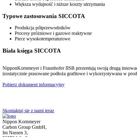
Większa wydajność i niższe koszty utrzymania
Typowe zastosowania SICCOTA
Produkcja półprzewodników
Procesy próżniowe i gazowe reaktywne
Piece wysokotemperaturowe
Biała księga SICCOTA
NipponKornmeyer i Fraunhofer IISB prezentują swoją drugą innowa
izostatycznie prasowane podłoża grafitowe i wykorzystywana w prod
Pobierz dokument informacyjny
Skontaktuj się z nami teraz
nazwa
*
Nippon Kornmeyer
Carbon Group GmbH,
Realizować
Im Nassen 3,