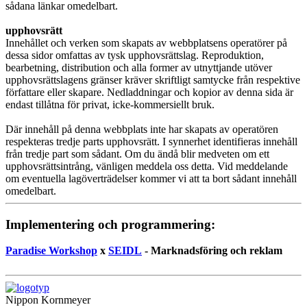
sådana länkar omedelbart.
upphovsrätt
Innehållet och verken som skapats av webbplatsens operatörer på
dessa sidor omfattas av tysk upphovsrättslag. Reproduktion,
bearbetning, distribution och alla former av utnyttjande utöver
upphovsrättslagens gränser kräver skriftligt samtycke från respektive
författare eller skapare. Nedladdningar och kopior av denna sida är
endast tillåtna för privat, icke-kommersiellt bruk.
Där innehåll på denna webbplats inte har skapats av operatören
respekteras tredje parts upphovsrätt. I synnerhet identifieras innehåll
från tredje part som sådant. Om du ändå blir medveten om ett
upphovsrättsintrång, vänligen meddela oss detta. Vid meddelande
om eventuella lagöverträdelser kommer vi att ta bort sådant innehåll
omedelbart.
Implementering och programmering:
Paradise Workshop
x
SEIDL
- Marknadsföring och reklam
Nippon Kornmeyer