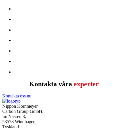
Kontakta våra
experter
Kontakta oss nu
namn
*
Nippon Kornmeyer
Carbon Group GmbH,
Vänligen ange ditt namn.
Im Nassen 3,
Utöva
53578 Windhagen,
Tyskland