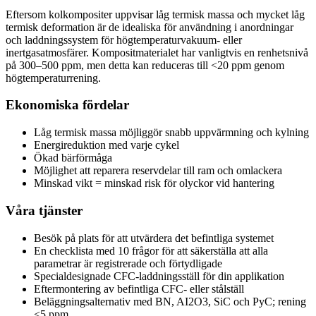
Eftersom kolkompositer uppvisar låg termisk massa och mycket låg
termisk deformation är de idealiska för användning i anordningar
och laddningssystem för högtemperaturvakuum- eller
inertgasatmosfärer. Kompositmaterialet har vanligtvis en renhetsnivå
på 300–500 ppm, men detta kan reduceras till <20 ppm genom
högtemperaturrening.
Ekonomiska fördelar
Låg termisk massa möjliggör snabb uppvärmning och kylning
Energireduktion med varje cykel
Ökad bärförmåga
Möjlighet att reparera reservdelar till ram och omlackera
Minskad vikt = minskad risk för olyckor vid hantering
Våra tjänster
Besök på plats för att utvärdera det befintliga systemet
En checklista med 10 frågor för att säkerställa att alla
parametrar är registrerade och förtydligade
Specialdesignade CFC-laddningsställ för din applikation
Eftermontering av befintliga CFC- eller stålställ
Beläggningsalternativ med BN, AI2O3, SiC och PyC; rening
<5 ppm