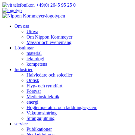
+49(0) 2645 95 25 0
Om oss
Utöva
Om Nippon Kornmeyer
Mässor och evenemang
Lösningar
material
teknologi
kompetens
Industrier
Halvledare och solceller
Optisk
Flyg- och rymdfart
Försvar
Medicinsk teknik
energi
Högtemperatur- och laddningssystem
Vakuumsintring
Stränggjutning
service
Publikationer
Nedladdningar