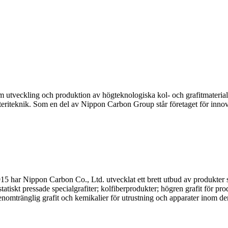
 utveckling och produktion av högteknologiska kol- och grafitmaterial
teriteknik. Som en del av Nippon Carbon Group står företaget för innova
1915 har Nippon Carbon Co., Ltd. utvecklat ett brett utbud av produkter
tiskt pressade specialgrafiter; kolfiberprodukter; högren grafit för produ
enomtränglig grafit och kemikalier för utrustning och apparater inom de