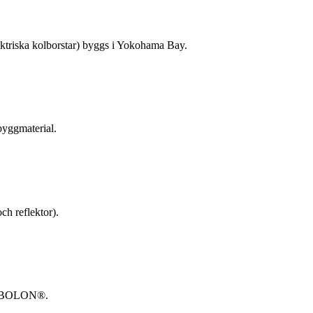
lektriska kolborstar) byggs i Yokohama Bay.
byggmaterial.
ch reflektor).
 CARBOLON®.