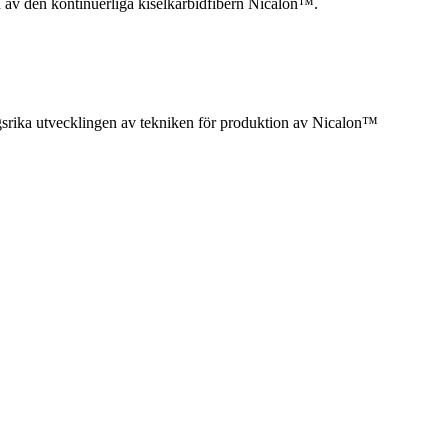
n av den kontinuerliga kiselkarbidfibern Nicalon™.
gsrika utvecklingen av tekniken för produktion av Nicalon™