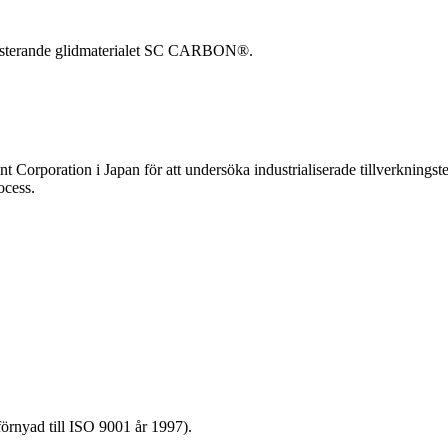
presterande glidmaterialet SC CARBON®.
orporation i Japan för att undersöka industrialiserade tillverkningst
ocess.
förnyad till ISO 9001 år 1997).