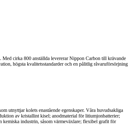
. Med cirka 800 anställda levererar Nippon Carbon till krävande
tion, högsta kvalitetsstandarder och en pålitlig råvaruförsörjning
 som utnyttjar kolets enastående egenskaper. Våra huvudsakliga
ktion av kristallint kisel; anodmaterial för litiumjonbatterier;
n kemiska industrin, såsom värmeväxlare; flexibel grafit för